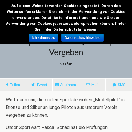
Auf dieser Webseite werden Cookies eingesetzt. Durch das
VMC Grenzflieger
Weitersurfen erklären Sie sich mit der Verwendung von Cookies
einverstanden. Detaillierte Informationen und wie Sie der
Verwendung von Cookies jederzeit widersprechen können, finden
Sie in den Datenschutzhinweisen.
6. Oktober 2019
Ich stimme zu
Datenschutzhinweise
Erste Sportabzeichen „Modellpilot“
Vergeben
Stefan
Teilen
Tweet
Anpinnen
Mail
SMS
Wir freuen uns, die ersten Sportabzeichen „Modellpilot“ in
Bronze und Silber an junge Piloten aus unserem Verein
vergeben zu können.
Unser Sportwart Pascal Schad hat die Prüfungen