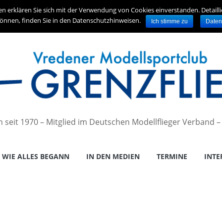
en erklären Sie sich mit der Verwendung von Cookies einverstanden. Detaill
önnen, finden Sie in den Datenschutzhinweisen.
Ich stimme zu
Daten
en seit 1970 – Mitglied im Deutschen Modellflieger Verband 
WIE ALLES BEGANN
IN DEN MEDIEN
TERMINE
INTE