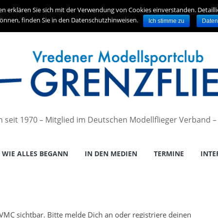
en erklären Sie sich mit der Verwendung von Cookies einverstanden. Detaill
önnen, finden Sie in den Datenschutzhinweisen.
Ich stimme zu
Daten
en seit 1970 – Mitglied im Deutschen Modellflieger Verband 
WIE ALLES BEGANN
IN DEN MEDIEN
TERMINE
INTE
es VMC sichtbar. Bitte melde Dich an oder registriere deinen