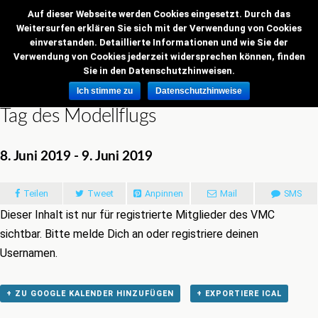
Auf dieser Webseite werden Cookies eingesetzt. Durch das
VMC Grenzflieger
Weitersurfen erklären Sie sich mit der Verwendung von Cookies
einverstanden. Detaillierte Informationen und wie Sie der
« Alle Veranstaltungen
Verwendung von Cookies jederzeit widersprechen können, finden
Sie in den Datenschutzhinweisen.
Diese Veranstaltung hat bereits stattgefunden.
Ich stimme zu
Datenschutzhinweise
Tag des Modellflugs
8. Juni 2019
-
9. Juni 2019
Teilen
Tweet
Anpinnen
Mail
SMS
Dieser Inhalt ist nur für registrierte Mitglieder des VMC
sichtbar. Bitte melde Dich an oder registriere deinen
Usernamen.
+ ZU GOOGLE KALENDER HINZUFÜGEN
+ EXPORTIERE ICAL