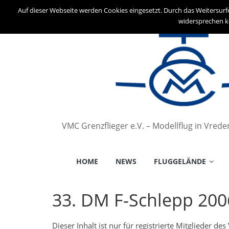
Auf dieser Webseite werden Cookies eingesetzt. Durch das Weitersurf
widersprechen k
VMC Grenzflieger e.V. – Modellflug in Vred
HOME
NEWS
FLUGGELÄNDE
33. DM F-Schlepp 200
Dieser Inhalt ist nur für registrierte Mitglieder d