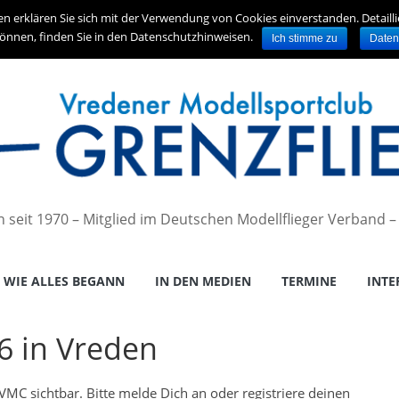
en erklären Sie sich mit der Verwendung von Cookies einverstanden. Detaill
önnen, finden Sie in den Datenschutzhinweisen.
Ich stimme zu
Daten
en seit 1970 – Mitglied im Deutschen Modellflieger Verband 
WIE ALLES BEGANN
IN DEN MEDIEN
TERMINE
INTE
6 in Vreden
es VMC sichtbar. Bitte melde Dich an oder registriere deinen