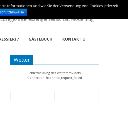
ierte Informationen und wie Sie der Verwendung von Cookies jederzeit
schutzhinweise
– Euregio Interessengemeinschaft Modellflug
RESSIERT?
GÄSTEBUCH
KONTAKT
Wetter
Fehlermeldung des Wetterproviders:
Connection Error:http_request_failed