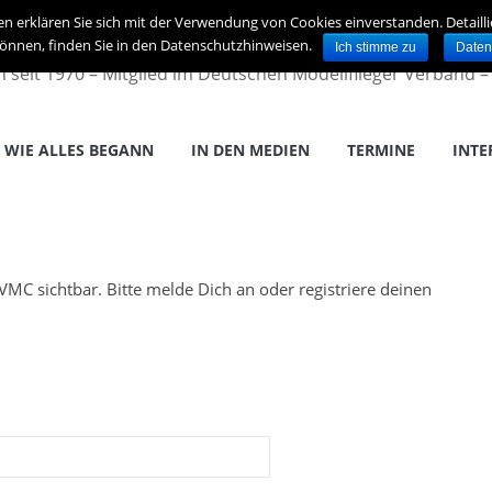
en erklären Sie sich mit der Verwendung von Cookies einverstanden. Detaill
önnen, finden Sie in den Datenschutzhinweisen.
Ich stimme zu
Daten
en seit 1970 – Mitglied im Deutschen Modellflieger Verband 
WIE ALLES BEGANN
IN DEN MEDIEN
TERMINE
INTE
es VMC sichtbar. Bitte melde Dich an oder registriere deinen