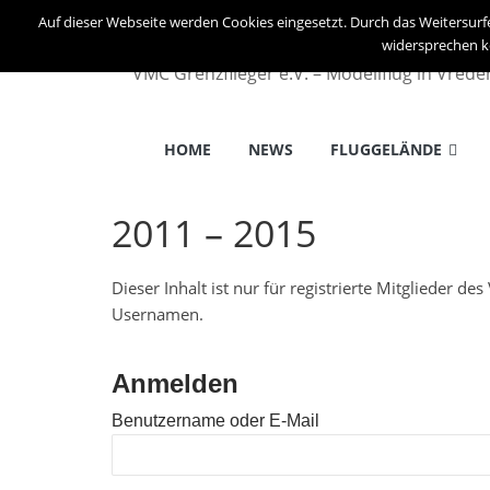
Auf dieser Webseite werden Cookies eingesetzt. Durch das Weitersurf
widersprechen k
VMC Grenzflieger e.V. – Modellflug in Vred
HOME
NEWS
FLUGGELÄNDE
2011 – 2015
Dieser Inhalt ist nur für registrierte Mitglieder d
Usernamen.
Anmelden
Benutzername oder E-Mail